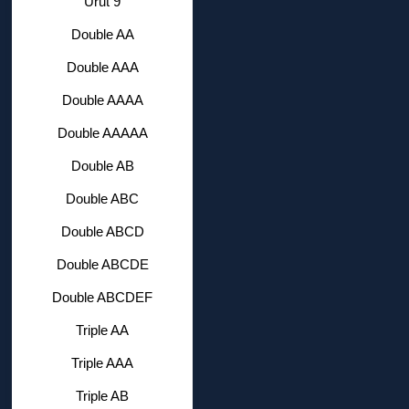
Urut 9
Double AA
Double AAA
Double AAAA
Double AAAAA
Double AB
Double ABC
Double ABCD
Double ABCDE
Double ABCDEF
Triple AA
Triple AAA
Triple AB