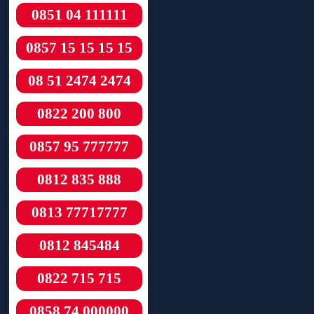
0851 04 111111
0857 15 15 15 15
08 51 2474 2474
0822 200 800
0857 95 777777
0812 835 888
0813 77717777
0812 845484
0822 715 715
0858 74 000000