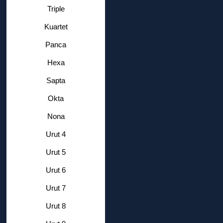
Triple
Kuartet
Panca
Hexa
Sapta
Okta
Nona
Urut 4
Urut 5
Urut 6
Urut 7
Urut 8