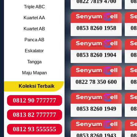
0822 7819 4700
08
Triple ABC
Kuartet AA
0853 8260 1958
08
Kuartet AB
Panca AB
Eskalator
0853 8260 1904
08
Tangga
Maju Mapan
0822 78 350 600
08
Koleksi Terbaik
0812 90 777777
0853 8260 1949
08
0813 82 777777
0812 93 555555
0853 8260 1943
08