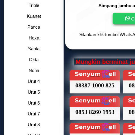
Triple
Simpang jambu ai
Kuartet
Or
Panca
Silahkan klik tombol WhatsA
Hexa
Sapta
Okta
Mungkin berminat j
Nona
Urut 4
08387 1000 825
08
Urut 5
Urut 6
0853 8260 1953
08
Urut 7
Urut 8