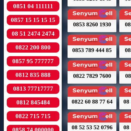
0851 04 111111
0857 15 15 15 15
0853 8260 1930
08
08 51 2474 2474
0822 200 800
0853 789 444 85
08
0857 95 777777
0812 835 888
0822 7829 7600
08
0813 77717777
0822 60 88 77 64
08 
0812 845484
0822 715 715
08 52 53 52 0796
08 
0858 74 000000